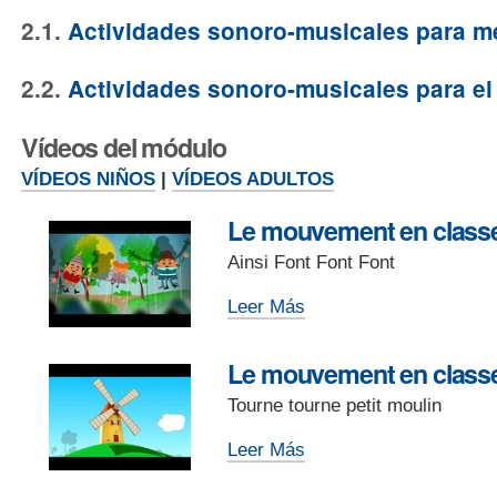
2.1.
Actividades sonoro-musicales para me
2.2.
Actividades sonoro-musicales para el 
Vídeos del módulo
VÍDEOS NIÑOS
|
VÍDEOS ADULTOS
Le mouvement en classe 
Ainsi Font Font Font
Le
Leer Más
mouvement
en
Le mouvement en classe 
classe
Tourne tourne petit moulin
et
le
Le
Leer Más
mime
mouvement
(2)