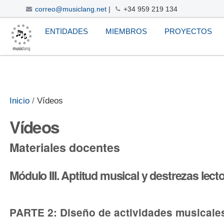
correo@musiclang.net
|
+34 959 219 134
Cambiar
Navegación
Herramientas
ENTIDADES
MIEMBROS
PROYECTOS
a
Personales
contenido.
|
Saltar
a
navegación
Inicio
/
Vídeos
Vídeos
Materiales docentes
Módulo III. Aptitud musical y destrezas lect
PARTE 2: Diseño de actividades musicales 