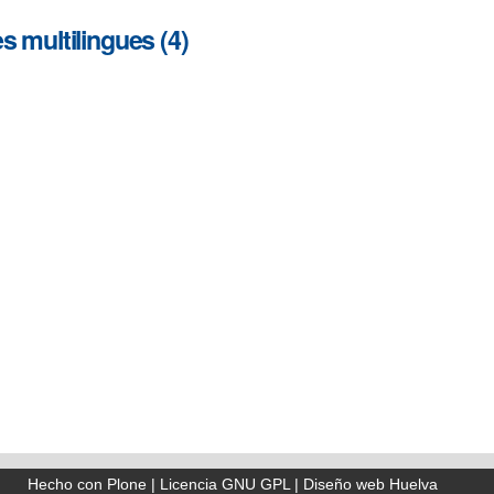
s multilingues (4)
Hecho con Plone
|
Licencia GNU GPL
|
Diseño web Huelva