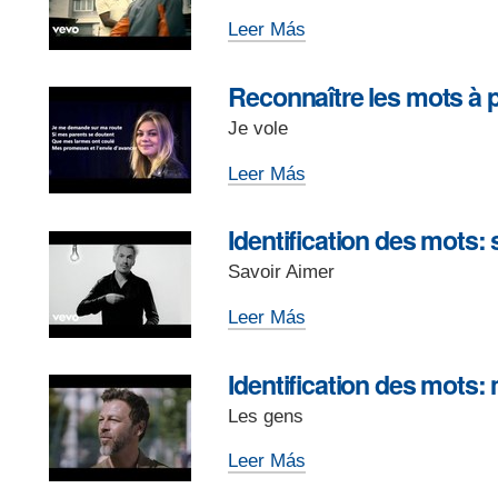
-
mot
Le
Leer Más
final
rythme
-
des
Reconnaître les mots à p
mots
Je vole
et
des
Reconnaître
Leer Más
phrases
les
-
mots
Identification des mots:
à
Savoir Aimer
partir
de
Identification
Leer Más
leurs
des
consonnes
mots:
Identification des mots
-
savoir,
Les gens
aimer,
apprendre,
Identification
Leer Más
donner
des