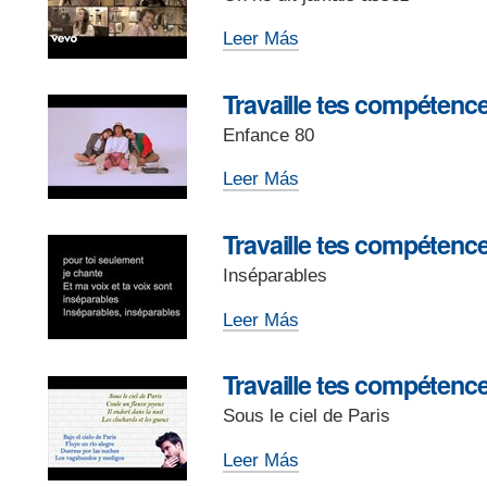
d’un
-
discours:
Représente
Leer Más
Ordonne
les
les
paroles
Travaille tes compétence
paragraphes
-
(2)
Enfance 80
-
Travaille
Leer Más
tes
compétences
Travaille tes compétence
multilingues
Inséparables
(1)
-
Travaille
Leer Más
tes
compétences
Travaille tes compétence
multilingues
Sous le ciel de Paris
(2)
-
Travaille
Leer Más
tes