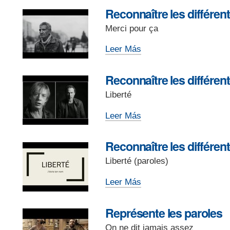
-
mots:
Reconnaître les différen
mots
Merci pour ça
qui
manquent
Reconnaître
Leer Más
-
les
différentes
Reconnaître les différen
parties
Liberté
d’un
discours:
Reconnaître
Leer Más
Unis
les
les
différentes
Reconnaître les différen
phrases
parties
-
Liberté (paroles)
d’un
discours:
Reconnaître
Leer Más
Ordonne
les
les
différentes
Représente les paroles
paragraphes
parties
(1)
On ne dit jamais assez