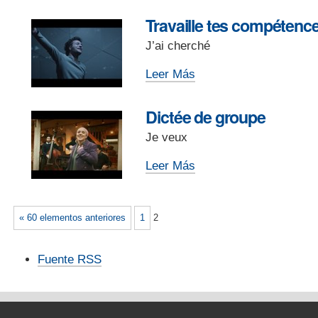
compétences
Travaille tes compétence
multilingues
J’ai cherché
(3)
-
Travaille
Leer Más
tes
compétences
Dictée de groupe
multilingues
Je veux
(4)
-
Dictée
Leer Más
de
groupe
-
« 60 elementos anteriores
1
2
Acciones
Fuente RSS
de
Documento