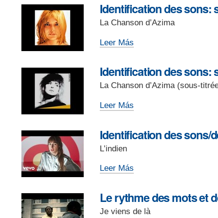
en
Identification des sons:
-
classe
La Chanson d’Azima
et
le
Identification
Leer Más
mime
des
(3)
sons:
Identification des sons:
-
soulignez
La Chanson d’Azima (sous-titré
les
mots
Identification
Leer Más
que
des
vous
sons:
Identification des sons/d
entendez
soulignez
(1)
L’indien
les
-
mots
Identification
Leer Más
que
des
vous
sons/des
Le rythme des mots et 
entendez
rimes
(2)
Je viens de là
du