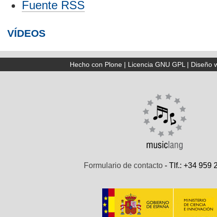
Fuente RSS
canticuentos
de
-
Documento
VÍDEOS
Hecho con Plone
|
Licencia GNU GPL
|
Diseño 
Formulario de contacto
- Tlf.: +34 959