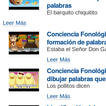
palabras
El barquito chiquitito
Leer Más
Conciencia
Fonológica:
Conciencia Fonológi
identificar
los
formación de palabr
sonidos
Estaba el Señor Don G
iniciales
y
Leer Más
Conciencia
finales
Fonológica:
en
Conciencia Fonológic
Tareas
las
de
dibujar palabras que
palabras
formación
-
Los pollitos dicen
de
palabras
Leer Más
Conciencia
-
Fonológica: