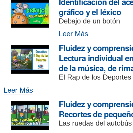
Identificación del ace
Identificar
y
gráfico y el léxico
dibujar
Debajo de un botón
palabras
que
Leer Más
Identificación
riman
del
-
Fluidez y comprensió
acento
tonal,
Lectura individual en 
el
de la música, de rim
gráfico
y
El Rap de los Deportes
el
Leer Más
Fluidez
léxico
y
-
Fluidez y comprensió
comprensión
lectora:
Recortes de pequeñ
Lectura
Las ruedas del autobús
individual
en