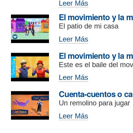
Leer Más
Fluidez
voz
y
alta,
El movimiento y la m
comprensión
al
lectora:
El patio de mi casa
ritmo
Recortes
de
de
Leer Más
El
la
pequeños
movimiento
música,
papeles
y
El movimiento y la m
de
-
la
rimas
Este es el baile del mo
mímica
-
(1)
Leer Más
El
-
movimiento
y
Cuenta-cuentos o ca
la
Un remolino para jugar
mímica
(2)
Leer Más
Cuenta-
-
cuentos
o
Acciones