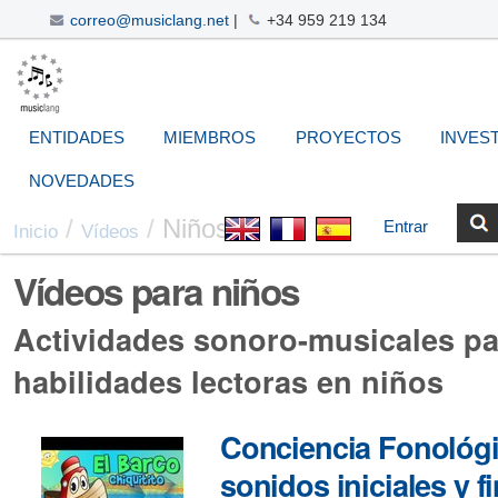
correo@musiclang.net
|
+34 959 219 134
Cambiar
Navegación
Herramientas
Buscar
Búsqueda
a
Avanzada…
Personales
contenido.
|
ENTIDADES
MIEMBROS
PROYECTOS
INVES
Saltar
a
NOVEDADES
navegación
/
/
Niños
Entrar
Inicio
Vídeos
Vídeos para niños
Actividades sonoro-musicales pa
habilidades lectoras en niños
Conciencia Fonológic
sonidos iniciales y f