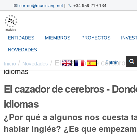
correo@musiclang.net
|
+34 959 219 134
Cambiar
Navegación
Herramientas
Buscar
Búsqueda
a
Avanzada…
Personales
contenido.
|
ENTIDADES
MIEMBROS
PROYECTOS
INVES
Saltar
a
NOVEDADES
navegación
/
/
El cazador de cerebros -
Entrar
Inicio
Novedades
idiomas
El cazador de cerebros - Dond
idiomas
¿Por qué a algunos nos cuesta t
hablar inglés? ¿Es que empezam