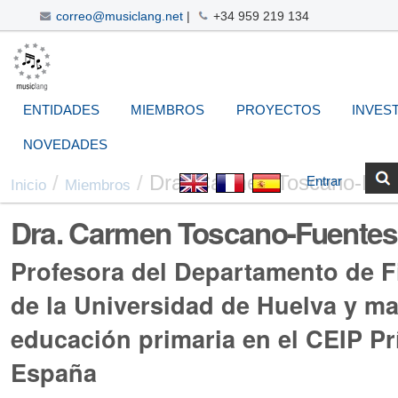
correo@musiclang.net
|
+34 959 219 134
Cambiar
Navegación
Herramientas
Buscar
Búsqueda
a
Avanzada…
Personales
contenido.
|
ENTIDADES
MIEMBROS
PROYECTOS
INVES
Saltar
a
NOVEDADES
navegación
/
/
Dra. Carmen Toscano-Fue
Entrar
Inicio
Miembros
Dra. Carmen Toscano-Fuentes
Profesora del Departamento de Fi
de la Universidad de Huelva y ma
educación primaria en el CEIP Pr
España