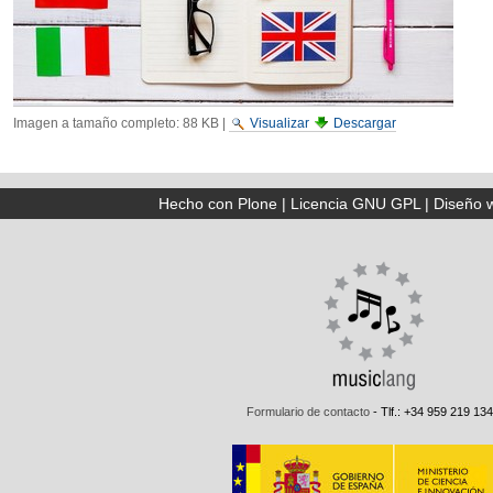
Imagen a tamaño completo:
88 KB
|
Visualizar
Descargar
Hecho con Plone
|
Licencia GNU GPL
|
Diseño 
Formulario de contacto
- Tlf.: +34 959 219 134