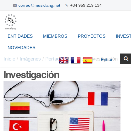
correo@musiclang.net
|
+34 959 219 134
Cambiar
Navegación
Herramientas
Buscar
Búsqueda
a
Avanzada…
Personales
contenido.
|
ENTIDADES
MIEMBROS
PROYECTOS
INVES
Saltar
a
NOVEDADES
navegación
Inicio
/
Imágenes
/
Portada
/
3Zooms
/
Investigación
Entrar
Investigación