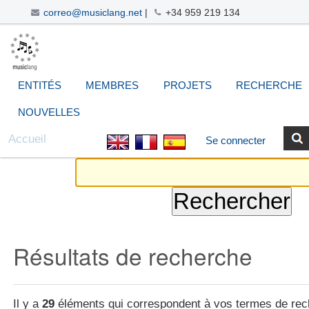
correo@musiclang.net
|
+34 959 219 134
Aller
Navigation
Outils
Chercher par
Recherche
au
avancée…
personnels
contenu.
|
ENTITÉS
MEMBRES
PROJETS
RECHERCHE
Aller
à
NOUVELLES
la
Accueil
Se connecter
navigation
Résultats de recherche
Il y a
29
éléments qui correspondent à vos termes de rec