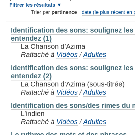
Filtrer les résultats
Trier par
pertinence
·
date (le plus récent en 
Identification des sons: soulignez le
entendez (1)
La Chanson d’Azima
Rattaché à
Vidéos
/
Adultes
Identification des sons: soulignez le
entendez (2)
La Chanson d’Azima (sous-titrée)
Rattaché à
Vidéos
/
Adultes
Identification des sons/des rimes du m
L’indien
Rattaché à
Vidéos
/
Adultes
Le rythme des mots et des phrases