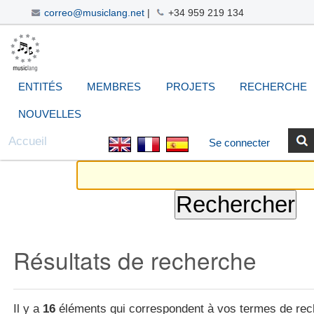
correo@musiclang.net
|
+34 959 219 134
Aller
Navigation
Outils
Chercher par
Recherche
au
avancée…
personnels
contenu.
|
ENTITÉS
MEMBRES
PROJETS
RECHERCHE
Aller
à
NOUVELLES
la
Accueil
Se connecter
navigation
Résultats de recherche
Il y a
16
éléments qui correspondent à vos termes de rec