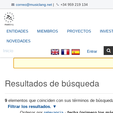
correo@musiclang.net
|
+34 959 219 134
Cambiar
Navegación
Herramientas
Buscar
Búsqueda
a
Avanzada…
Personales
contenido.
|
ENTIDADES
MIEMBROS
PROYECTOS
INVES
Saltar
a
NOVEDADES
navegación
Inicio
Entrar
Resultados de búsqueda
9
elementos que coinciden con sus términos de búsqued
Filtrar los resultados.
Ordenar por
relevancia
·
fecha (primero los má