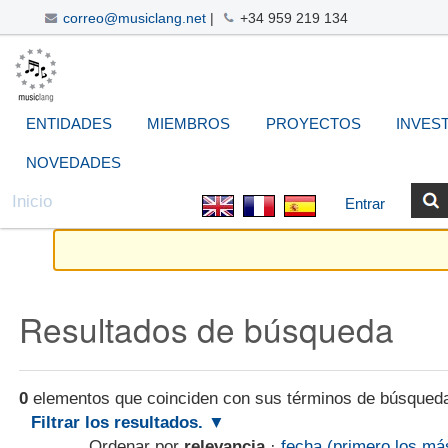
correo@musiclang.net
|
+34 959 219 134
Cambiar
Navegación
Herramientas
Buscar
Búsqueda
a
Avanzada…
Personales
contenido.
|
ENTIDADES
MIEMBROS
PROYECTOS
INVES
Saltar
a
NOVEDADES
navegación
Inicio
Entrar
Resultados de búsqueda
0
elementos que coinciden con sus términos de búsqued
Filtrar los resultados.
Ordenar por
relevancia
·
fecha (primero los má