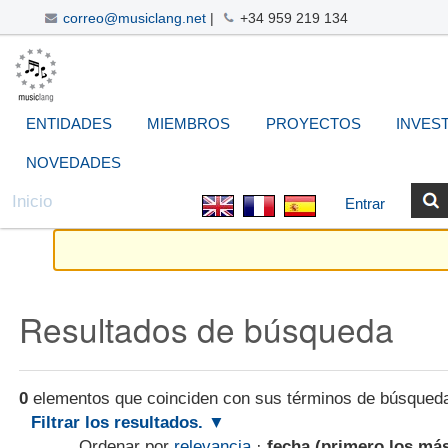
correo@musiclang.net
|
+34 959 219 134
Cambiar
Navegación
Herramientas
Buscar
Búsqueda
a
Avanzada…
Personales
contenido.
|
ENTIDADES
MIEMBROS
PROYECTOS
INVES
Saltar
a
NOVEDADES
navegación
Inicio
Entrar
Resultados de búsqueda
0
elementos que coinciden con sus términos de búsqued
Filtrar los resultados.
Ordenar por
relevancia
·
fecha (primero los má