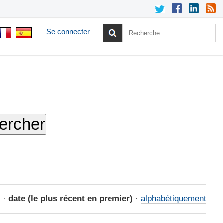
Chercher par
Recherche
Se connecter
avancée…
e
·
date (le plus récent en premier)
·
alphabétiquement