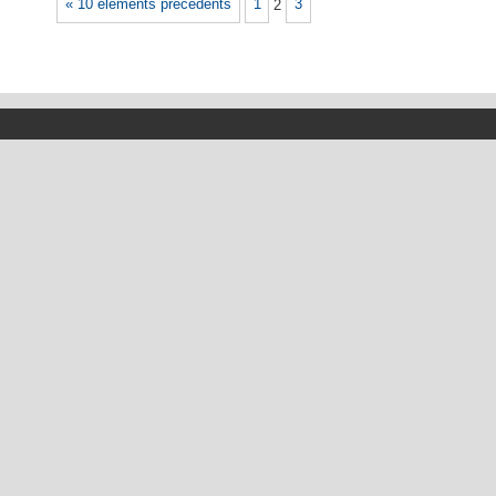
« 10 éléments précédents
1
2
3