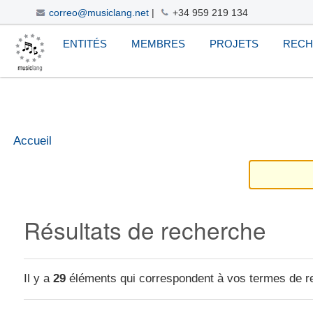
correo@musiclang.net
|
+34 959 219 134
Aller
Navigation
Outils
ENTITÉS
MEMBRES
PROJETS
REC
au
personnels
contenu.
|
Aller
à
la
Accueil
navigation
Résultats de recherche
Il y a
29
éléments qui correspondent à vos termes de r