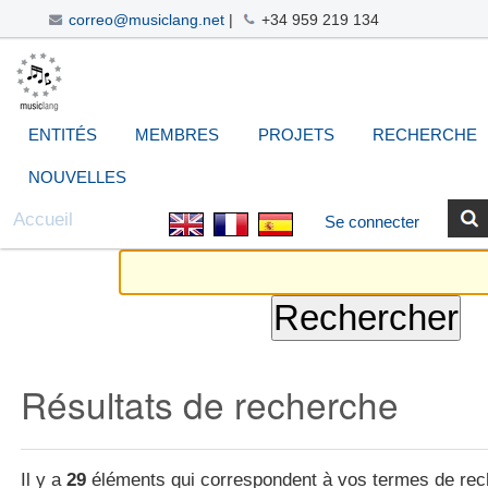
correo@musiclang.net
|
+34 959 219 134
Aller
Navigation
Outils
Chercher par
Recherche
au
avancée…
personnels
contenu.
|
ENTITÉS
MEMBRES
PROJETS
RECHERCHE
Aller
à
NOUVELLES
la
Accueil
Se connecter
navigation
Résultats de recherche
Il y a
29
éléments qui correspondent à vos termes de rec