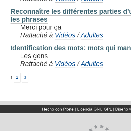
Reconnaître les différentes parties d
les phrases
Merci pour ça
Rattaché à
Vidéos
/
Adultes
Identification des mots: mots qui ma
Les gens
Rattaché à
Vidéos
/
Adultes
1
2
3
Hecho con Plone
|
Licencia GNU GPL
|
Diseño 