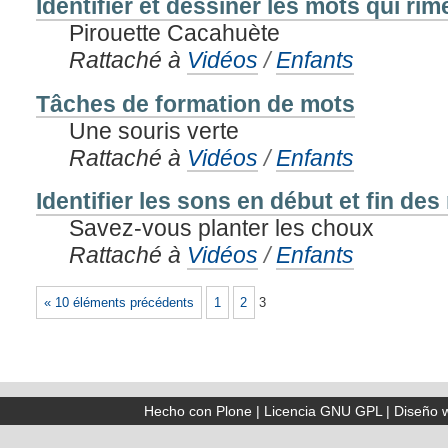
Identifier et dessiner les mots qui rim
Pirouette Cacahuète
Rattaché à
Vidéos
/
Enfants
Tâches de formation de mots
Une souris verte
Rattaché à
Vidéos
/
Enfants
Identifier les sons en début et fin des
Savez-vous planter les choux
Rattaché à
Vidéos
/
Enfants
« 10 éléments précédents
1
2
3
Hecho con Plone
|
Licencia GNU GPL
|
Diseño 