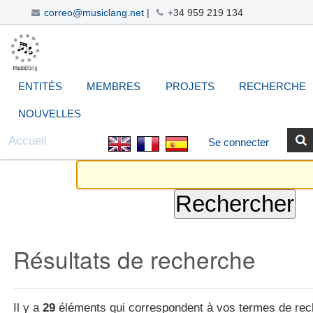
correo@musiclang.net
|
+34 959 219 134
Aller
Navigation
Outils
Chercher par
Recherche
au
avancée…
personnels
contenu.
|
ENTITÉS
MEMBRES
PROJETS
RECHERCHE
Aller
à
NOUVELLES
la
Accueil
Se connecter
navigation
Résultats de recherche
Il y a
29
éléments qui correspondent à vos termes de rec