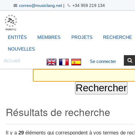
correo@musiclang.net
|
+34 959 219 134
Aller
Navigation
Outils
Chercher par
Recherche
au
avancée…
personnels
contenu.
|
ENTITÉS
MEMBRES
PROJETS
RECHERCHE
Aller
à
NOUVELLES
la
Accueil
Se connecter
navigation
Résultats de recherche
Il y a
29
éléments qui correspondent à vos termes de rec