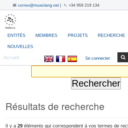
correo@musiclang.net
|
+34 959 219 134
Aller
Navigation
Outils
Chercher par
Recherche
au
avancée…
personnels
contenu.
|
ENTITÉS
MEMBRES
PROJETS
RECHERCHE
Aller
à
NOUVELLES
la
Accueil
Se connecter
navigation
Résultats de recherche
Il y a
29
éléments qui correspondent à vos termes de rec