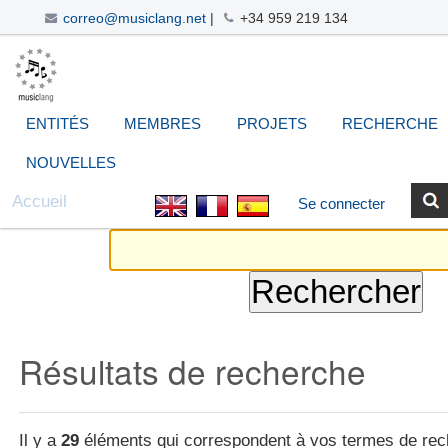
correo@musiclang.net
|
+34 959 219 134
Aller
Navigation
Outils
Chercher par
Recherche
au
avancée…
personnels
contenu.
|
ENTITÉS
MEMBRES
PROJETS
RECHERCHE
Aller
à
NOUVELLES
la
Accueil
Se connecter
navigation
Résultats de recherche
Il y a
29
éléments qui correspondent à vos termes de rec