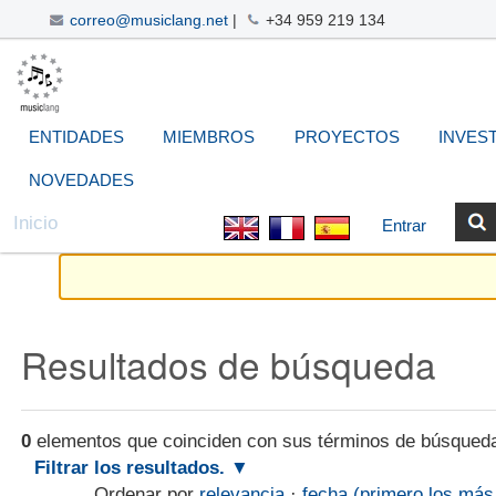
correo@musiclang.net
|
+34 959 219 134
Cambiar
Navegación
Herramientas
Buscar
Búsqueda
a
Avanzada…
Personales
contenido.
|
ENTIDADES
MIEMBROS
PROYECTOS
INVES
Saltar
a
NOVEDADES
navegación
Inicio
Entrar
Resultados de búsqueda
0
elementos que coinciden con sus términos de búsqued
Filtrar los resultados.
Ordenar por
relevancia
·
fecha (primero los más